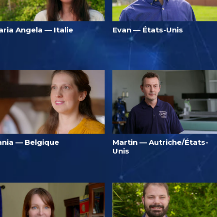
ria Angela — Italie
Evan — États-Unis
ania — Belgique
Martin — Autriche/États-
Unis