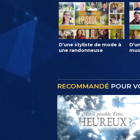
D’une styliste de mode à
D’un
une randonneuse
mus
RECOMMANDÉ
POUR V