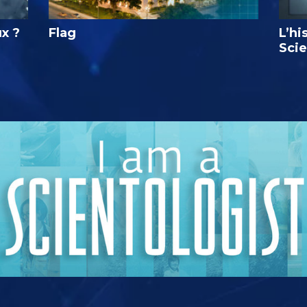
ux ?
Flag
L’hi
Sci