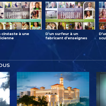
 cinéaste à une
D’un surfeur à un
D’u
icienne
fabricant d’enseignes
scu
OUS