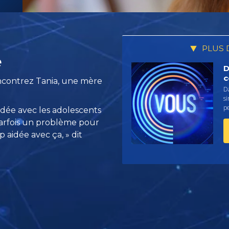
PLUS 
e
D
c
encontrez Tania, une mère
Da
s
pe
dée avec les adolescents
parfois un problème pour
 aidée avec ça, » dit