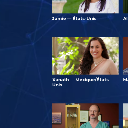
Jamie — États-Unis
Al
Xanath — Mexique/États-
M
Unis