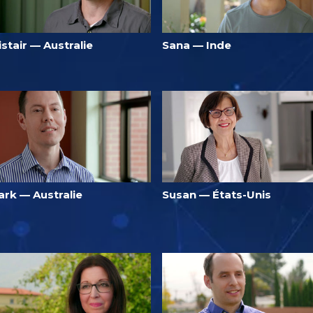
istair — Australie
Sana — Inde
ark — Australie
Susan — États-Unis