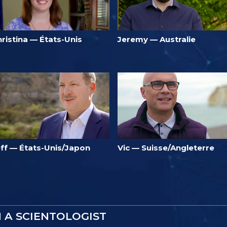
ristina — États-Unis
Jeremy — Australie
eff — États-Unis/Japon
Vic — Suisse/Angleterre
M A SCIENTOLOGIST