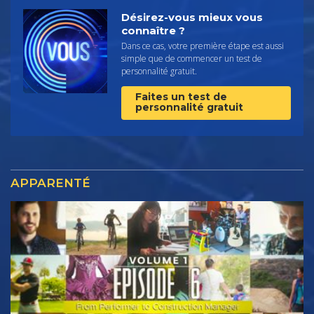
Désirez-vous mieux vous
connaître ?
Dans ce cas, votre première étape est aussi
simple que de commencer un test de
personnalité gratuit.
Faites un test de
personnalité gratuit
APPARENTÉ