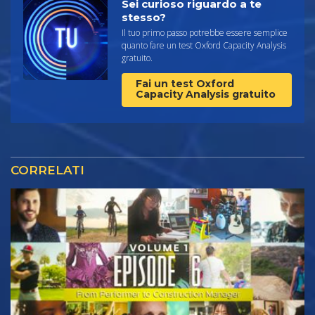
Sei curioso riguardo a te
stesso?
Il tuo primo passo potrebbe essere semplice
quanto fare un test Oxford Capacity Analysis
gratuito.
Fai un test Oxford
Capacity Analysis gratuito
CORRELATI