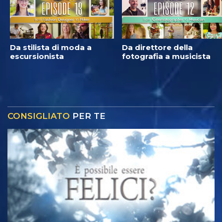
Da stilista di moda a
Da direttore della
escursionista
fotografia a musicista
CONSIGLIATO
PER TE