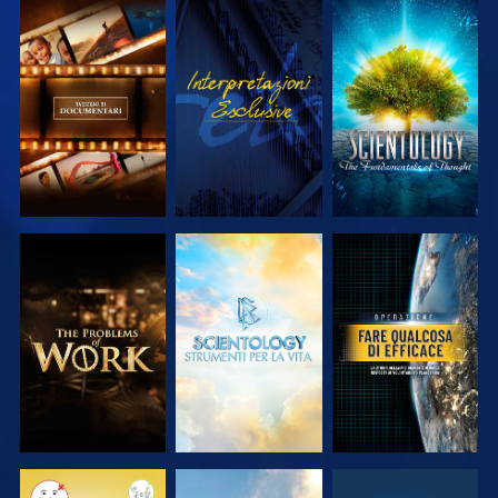
ESPLORA LE
GUARDA
ESPLORA LE
SERIE
SERIE
ESPLORA LE
ESPLORA LE
GUARDA
SERIE
SERIE