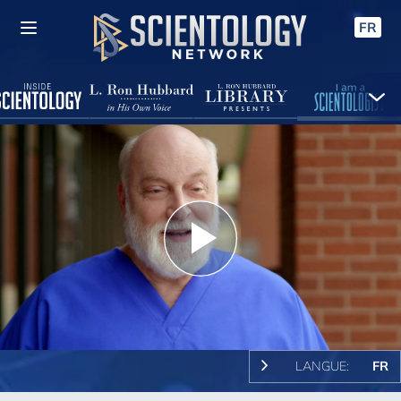
FR
Play
Video
LANGUE:
FR