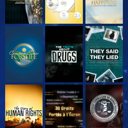
REGARDER
REGARDER
REGARDER
REGARDER
REGARDER
REGARDER