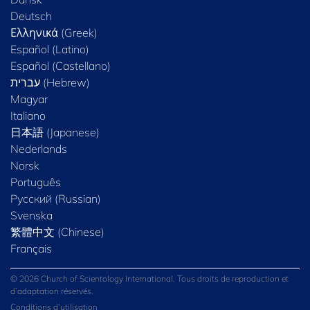
Deutsch
Ελληνικά (Greek)
Español (Latino)
Español (Castellano)
Magyar
Italiano
日本語 (Japanese)
Nederlands
Norsk
Português
Русский (Russian)
Svenska
繁體中文 (Chinese)
Français
© 2026 Church of Scientology International. Tous droits de reproduction et
d’adaptation réservés.
Conditions d’utilisation