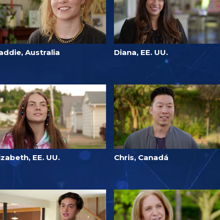
ddie, Australia
Diana, EE. UU.
izabeth, EE. UU.
Chris, Canadá