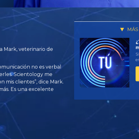
MÁS
¿
m
a Mark, veterinario de
Si
em
comunicación no es verbal
rles. Scientology me
mis clientes”, dice Mark.
más. Es una excelente