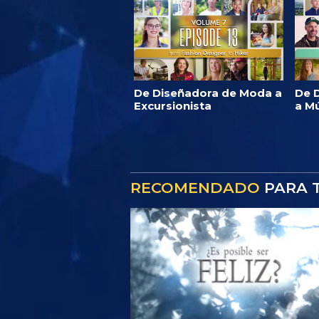
De Diseñadora de Moda a
De D
Excursionista
a M
RECOMENDADO
PARA T