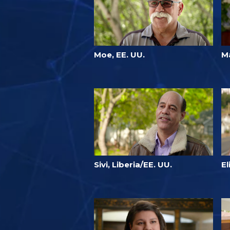
Moe, EE. UU.
Ma
Sivi, Liberia/EE. UU.
El