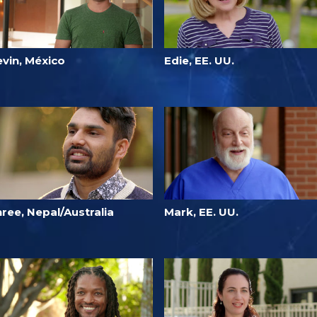
evin, México
Edie, EE. UU.
ree, Nepal/Australia
Mark, EE. UU.