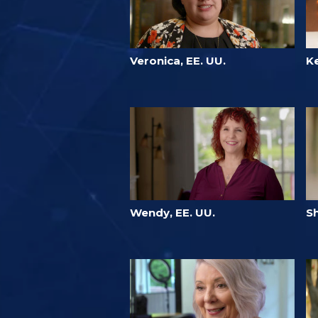
Veronica, EE. UU.
K
Wendy, EE. UU.
Sh