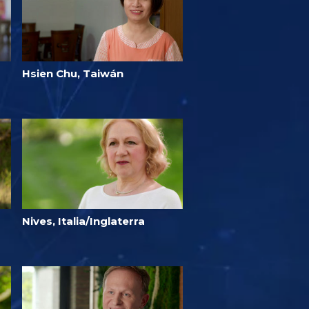
Hsien Chu, Taiwán
Nives, Italia/Inglaterra