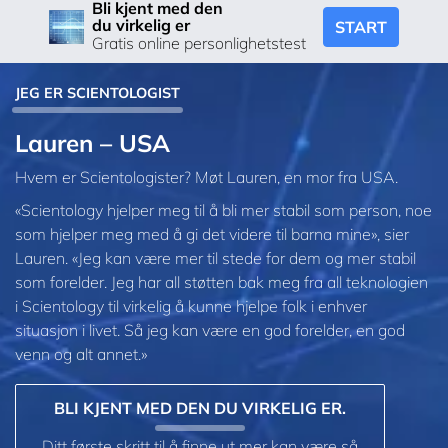
Bli kjent med den
du virkelig er
START
Gratis online personlighetstest
JEG ER SCIENTOLOGIST
Lauren – USA
Hvem er Scientologister? Møt Lauren, en mor fra USA.
«Scientology hjelper meg til å bli mer stabil som person, noe
som hjelper meg med å gi det videre til barna mine», sier
Lauren. «Jeg kan være mer til stede for dem og mer stabil
som forelder. Jeg har all støtten bak meg fra all teknologien
i Scientology til virkelig å kunne hjelpe folk i enhver
situasjon i livet. Så jeg kan være en god forelder, en god
venn og alt annet.»
BLI KJENT MED DEN DU VIRKELIG ER.
Ditt første skritt til å finne ut mer kan være så