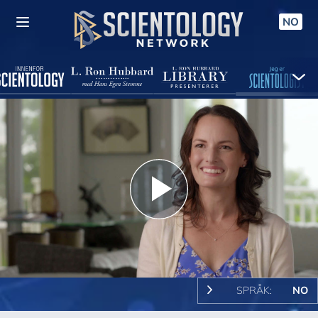
NO
Play
Video
SPRÅK:
NO