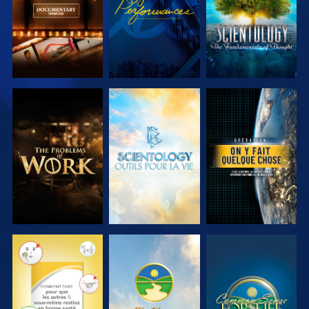
DÉCOUVRIR
DÉCOUVRIR
REGARDER
LES SÉRIES
LES SÉRIES
REGARDER
REGARDER
REGARDER