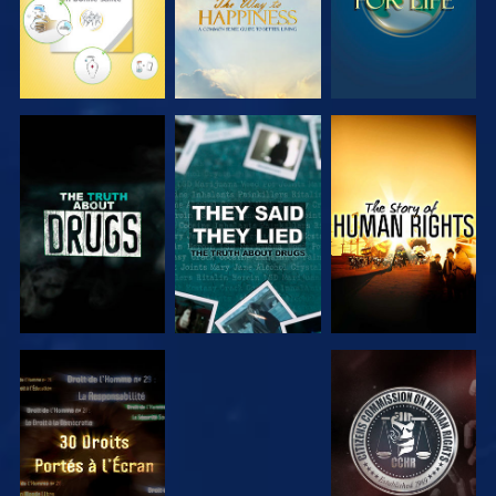
REGARDER
REGARDER
REGARDER
REGARDER
REGARDER
REGARDER