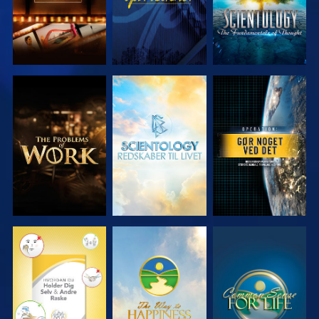
UDFORSK
UDFORSK
SE
SERIEN
SERIEN
SE
SE
SE