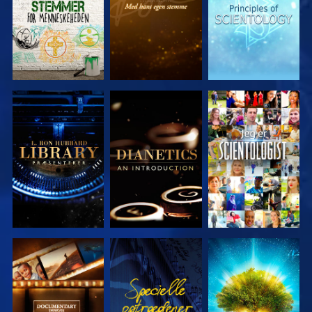
UDFORSK
UDFORSK
SE
SERIEN
SERIEN
UDFORSK
SE
UDFORSK
SERIEN
SERIEN