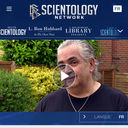
FR
Play
Video
LANGUE:
FR