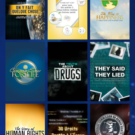
REGARDER
REGARDER
REGARDER
REGARDER
REGARDER
REGARDER