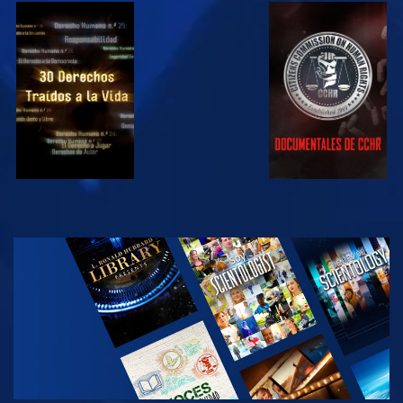
VE
VE
VE
VE
EXPLORA LAS
SERIES