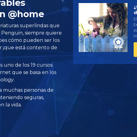
rables
¿
Xin @home
d
El
Ex
criaturas superlindas que
p
s Penguin, siempre quiere
co
abes cómo pueden ser los
r ¡que está contento de
s uno de los 19 cursos
rnet que se basa en los
tology
.
a muchas personas de
teniendo seguras,
 la vida.