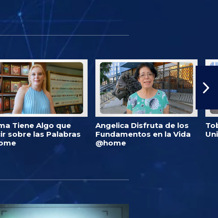
ma Tiene Algo que
Angelica Disfruta de los
Tob
ir sobre las Palabras
Fundamentos en la Vida
Un
ome
@home