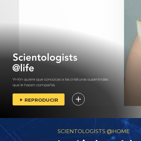
Yi‑Xin quiere que conozcas a las criaturas superlindas
que le hacen compañía.
REPRODUCIR
SCIENTOLOGISTS @HOME