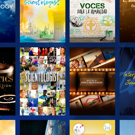
LAS
EXPLORA LAS
EXPLORA LAS
EX
S
SERIES
SERIES