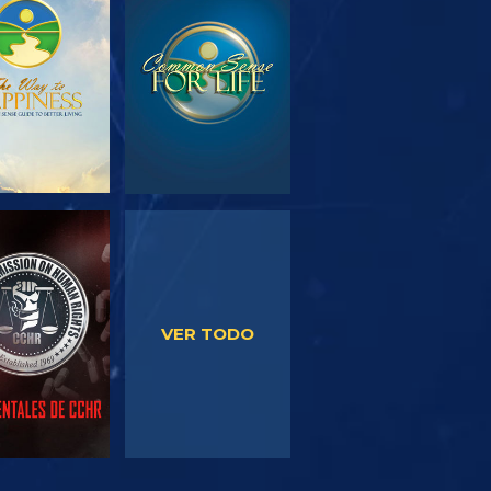
PLORA LAS
VE
SERIES
VE
VE
VER TODO