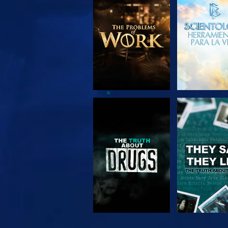
EXPLORA LAS
VE
SERIES
VE
VE