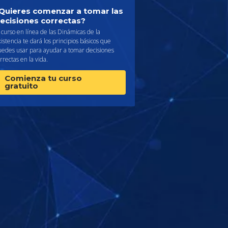
Quieres comenzar a tomar las
ecisiones correctas?
 curso en línea de las Dinámicas de la
istencia te dará los principios básicos que
uedes usar para ayudar a tomar decisiones
rrectas en la vida.
Comienza tu curso
gratuito