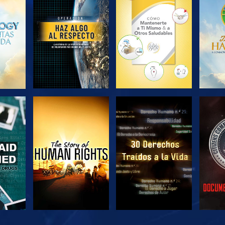
EXPLORA LAS
EXPLORA LAS
EX
SERIES
SERIES
VE
VE