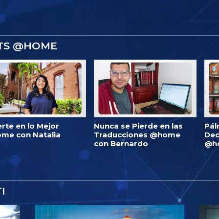
STS @HOME
erte en lo Mejor
Nunca se Pierde en las
Pál
me con Natalia
Traducciones @home
Dec
con Bernardo
@h
I