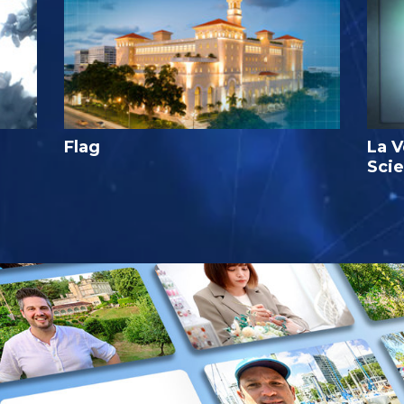
Flag
La V
Sci