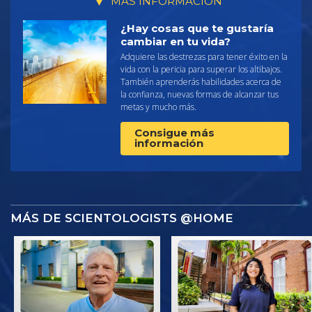
MÁS INFORMACIÓN
¿Hay cosas que te gustaría
cambiar en tu vida?
Adquiere las destrezas para tener éxito en la
vida con la pericia para superar los altibajos.
También aprenderás habilidades acerca de
la confianza, nuevas formas de alcanzar tus
metas y mucho más.
Consigue más
información
MÁS DE SCIENTOLOGISTS @HOME