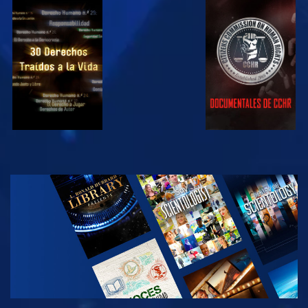
VE
VE
VE
VE
EXPLORA LAS
SERIES