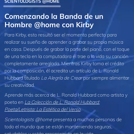
SCIENTOLOGISTS @HOME
Comenzando la Banda de un
Hombre @home con Kirby
Para Kirby, esto resultó ser el momento perfecto para
realizar su sueño de aprender a grabar su propia música
en casa. Después de grabar la parte del piano, con el toque
de una tecla en la computadora él trae a la vida su canción
completamente arreglada. Mientras Kirby toma el crédito
por la composición, él acredita un artículo de L. Ronald
Hubbard titulado
La Alegría de Crear
por siempre alimentar
su creatividad.
Aprende más acerca de L. Ronald Hubbard como artista y
poeta en
La Colección de L. Ronald Hubbard:
Poeta/Letrista: La Estética del Verso
.
Scientologists @home
presenta a muchas personas de
todo el mundo que se están manteniendo seguras,
saludables y están prosperando en la vida.