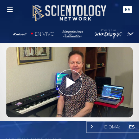
ES
EN VIVO
¿Curioso?
Play
Video
IDIOMA:
ES