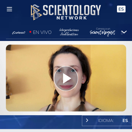
ES
EN VIVO
¿Curioso?
Play
Video
IDIOMA:
ES