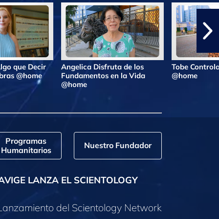
lgo que Decir
Angelica Disfruta de los
Tobe Controla
labras @home
Fundamentos en la Vida
@home
@home
Programas
Nuestro Fundador
Humanitarios
AVIGE LANZA EL SCIENTOLOGY
Lanzamiento del Scientology Network