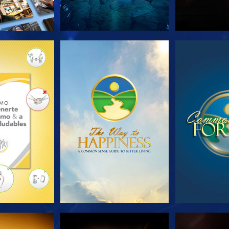
AS SERIES
VE
V