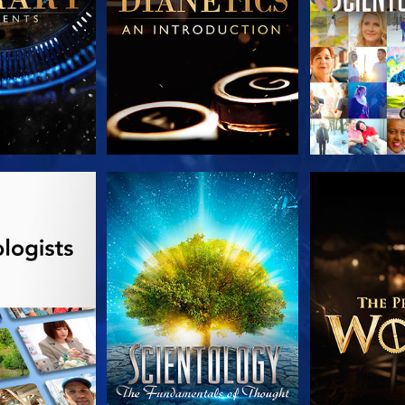
AS SERIES
VE
EXPLORA L