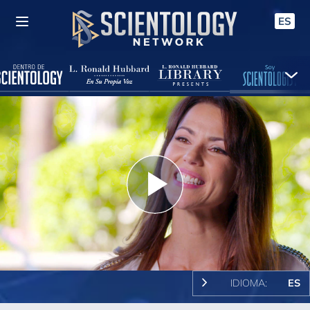
ES
Play
Video
IDIOMA:
ES