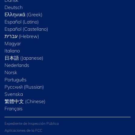
Dansk
Deutsch
Ελληνικά (Greek)
Español (Latino)
Español (Castellano)
Magyar
Italiano
日本語 (Japanese)
Nederlands
Norsk
Português
Русский (Russian)
Svenska
繁體中文 (Chinese)
Français
Expediente de Inspección Pública
Aplicaciones de la FCC