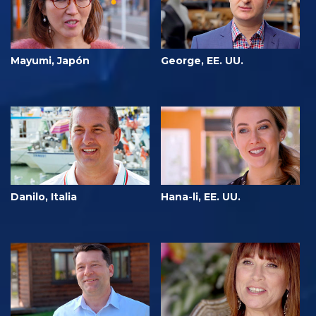
Mayumi, Japón
George, EE. UU.
Danilo, Italia
Hana-li, EE. UU.