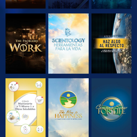
EXPLORA LAS
EXPLORA LAS
VE
SERIES
SERIES
VE
VE
VE