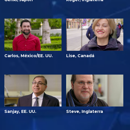
Carlos, México/EE. UU.
Lise, Canadá
Sanjay, EE. UU.
Steve, Inglaterra