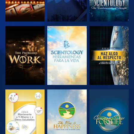
EXPLORA LAS
EXPLORA LAS
VE
SERIES
SERIES
VE
VE
VE