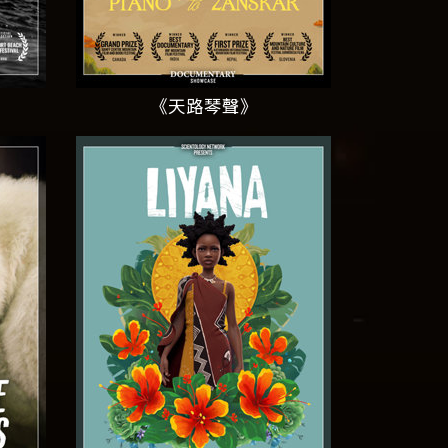
《天路琴聲》