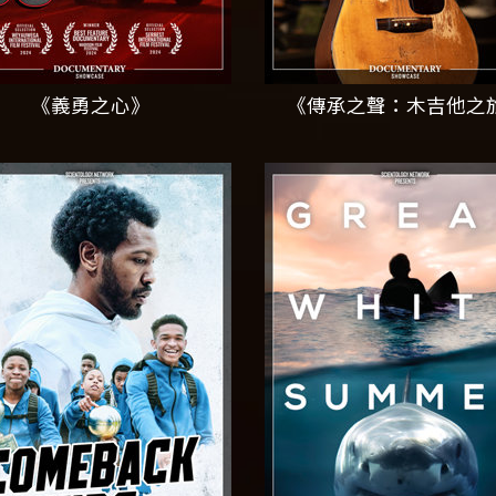
《義勇之心》
《傳承之聲：木吉他之