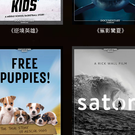
《逆境英雄》
《鯊影驚夏》