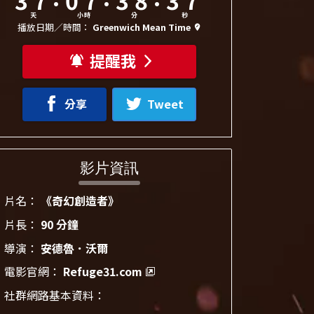
天
小時
分
秒
播放日期／時間：
Greenwich Mean Time
提醒我
分享
Tweet
影片資訊
片名：
《奇幻創造者》
片長：
90 分鐘
導演：
安德魯．沃爾
電影官網：
Refuge31.com
社群網路基本資料：