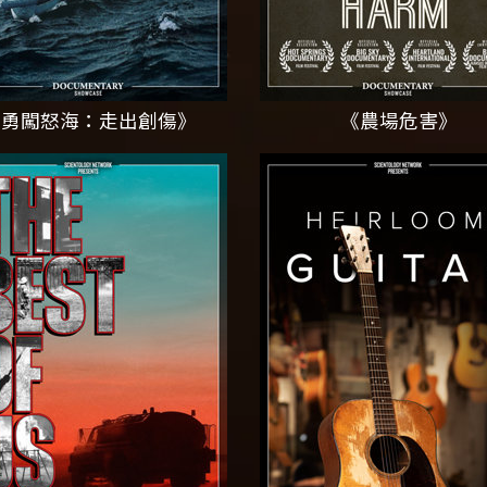
《勇闖怒海：走出創傷》
《農場危害》