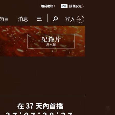
相關網站
語言設定
ZH
登入
節目
消息
在
37
天內首播
:
:
:
37
07
38
34