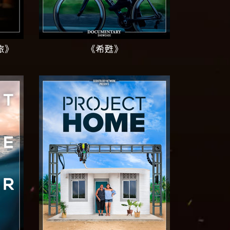
旅》
《希甦》