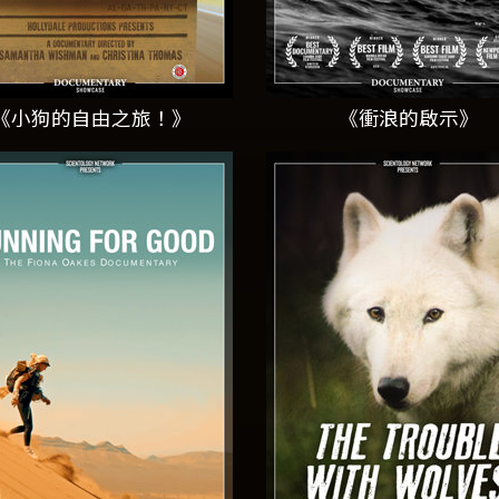
《小狗的自由之旅！》
《衝浪的啟示》