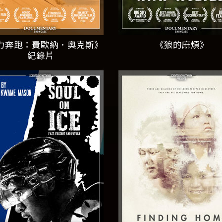
力奔跑：費歐納．奧克斯》
《狼的麻煩》
紀錄片