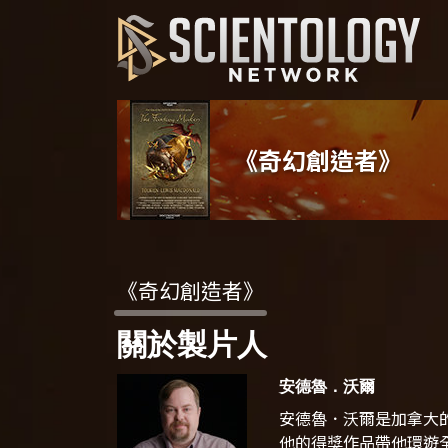
《奇幻創造者》
《奇幻創造者》
關於製片人
安德魯．沃爾
安德魯．沃爾是加拿大
他的得獎作品帶他環遊