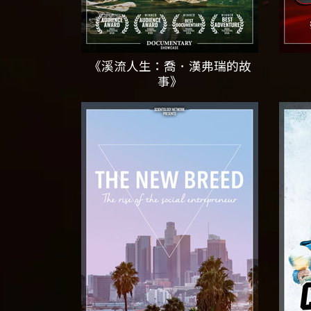
《溪流人生：喬．漢弗瑞的故
事》