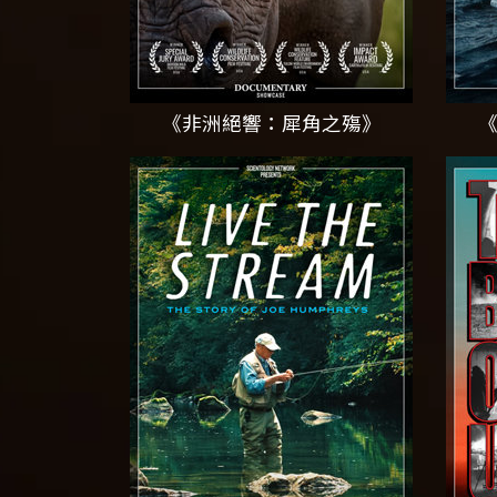
《非洲絕響：犀角之殤》