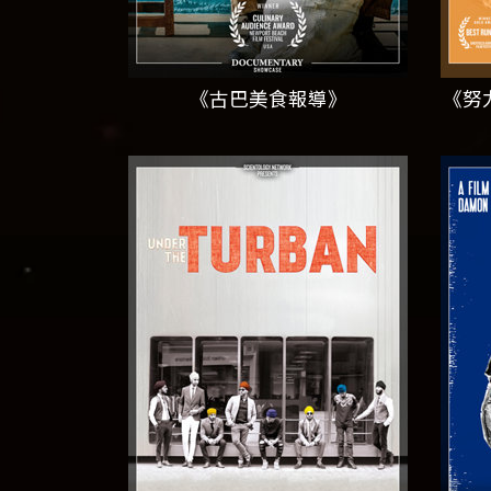
《古巴美食報導》
《努