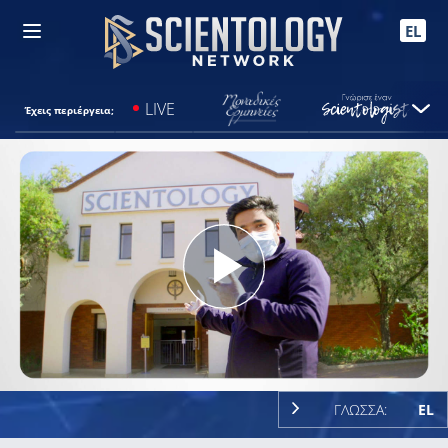
EL
LIVE
Έχεις περιέργεια;
Play
Video
ΓΛΩΣΣΑ:
EL