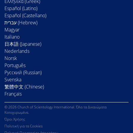
Ελληνικά (Greek)
Español (Latino)
Español (Castellano)
Magyar
Italiano
日本語 (Japanese)
Nederlands
Norsk
Português
Русский (Russian)
Svenska
繁體中文 (Chinese)
Français
© 2026 Church of Scientology International. Όλα τα Δικαιώματα
Κατοχυρωμένα.
Όροι Χρήσης
Πολιτική για τα Cookies
Πολιτική Προστασίας Απορρήτου