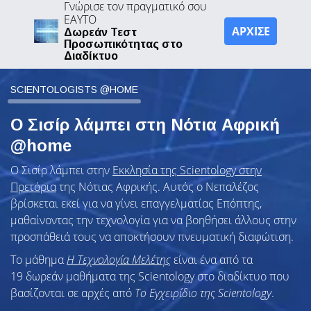
Γνώρισε τον πραγματικό σου
ΕΑΥΤΟ
ΑΡΧΙΣΕ
Δωρεάν Τεστ
Προσωπικότητας στο
Διαδίκτυο
SCIENTOLOGISTS @HOME
Ο Σισίρ λάμπει στη Νότια Αφρική
@home
Ο Σισίρ λάμπει στην
Εκκλησία της Scientology στην
Πρετόρια
της Νότιας Αφρικής. Αυτός ο Νεπαλέζος
βρίσκεται εκεί για να γίνει επαγγελματίας Επόπτης,
μαθαίνοντας την τεχνολογία για να βοηθήσει άλλους στην
προσπάθειά τους να αποκτήσουν πνευματική διαφώτιση.
Το μάθημα
Η Τεχνολογία Μελέτης
είναι ένα από τα
19 δωρεάν μαθήματα της Scientology στο διαδίκτυο που
βασίζονται σε αρχές από
Το Εγχειρίδιο της Scientology
.