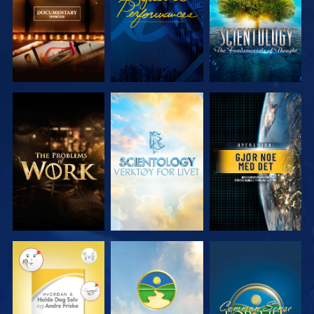
UTFORSK
UTFORSK
SE
SERIEN
SERIEN
SE
SE
SE