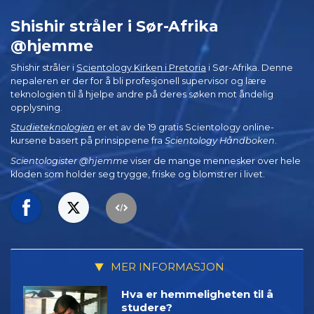
Shishir stråler i Sør-Afrika
@hjemme
Shishir stråler i
Scientology Kirken i Pretoria
i Sør-Afrika. Denne
nepaleren er der for å bli profesjonell supervisor og lære
teknologien til å hjelpe andre på deres søken mot åndelig
opplysning.
Studieteknologien
er et av de 19 gratis Scientology online-
kursene basert på prinsippene fra
Scientology Håndboken
.
Scientologister @hjemme
viser de mange mennesker over hele
kloden som holder seg trygge, friske og blomstrer i livet.
MER INFORMASJON
Hva er hemmeligheten til å
studere?