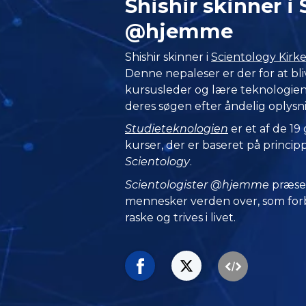
Shishir skinner i
@hjemme
Shishir skinner i
Scientology Kirke
Denne nepaleser er der for at bli
kursusleder og lære teknologien 
deres søgen efter åndelig oplysn
Studieteknologien
er et af de 19
kurser, der er baseret på princip
Scientology
.
Scientologister @hjemme
præse
mennesker verden over, som forbl
raske og trives i livet.