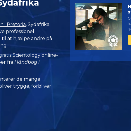
 Sydafrika
H
s
O
h
n i Pretoria
, Sydafrika.
o
ve professionel
til at hjælpe andre på
ing.
 gratis Scientology online-
per fra
Håndbog i
nterer de mange
iver trygge, forbliver