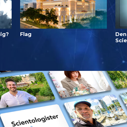
lig?
Flag
Den
Sci