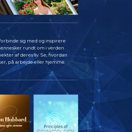
 forbinde sig med og inspirere
mennesker rundt om i verden
ekter af deres liv. Se, hvordan
ker, på arbejde eller hjemme.