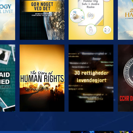
SE
SE