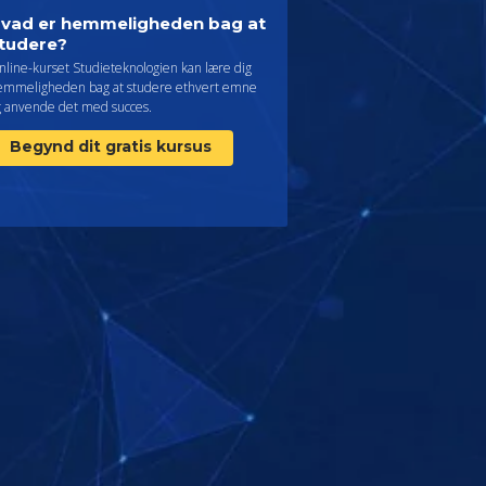
vad er hemmeligheden bag at
tudere?
nline-kurset Studieteknologien kan lære dig
emmeligheden bag at studere ethvert emne
g anvende det med succes.
Begynd dit gratis kursus