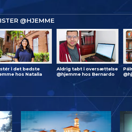
GISTER @HJEMME
stér i det bedste
Aldrig tabt i oversættelse
Pál
emme hos Natalia
@hjemme hos Bernardo
@h