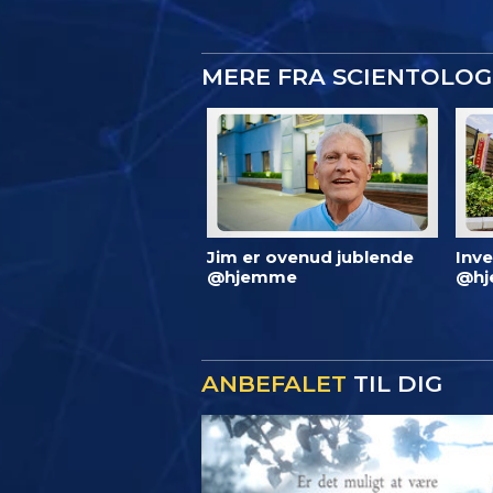
MERE FRA SCIENTOLO
Jim er ovenud jublende
Inve
@hjemme
@hj
ANBEFALET
TIL DIG