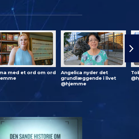
ma med et ord om ord
Angelica nyder det
To
jemme
grundlæggende i livet
@h
@hjemme