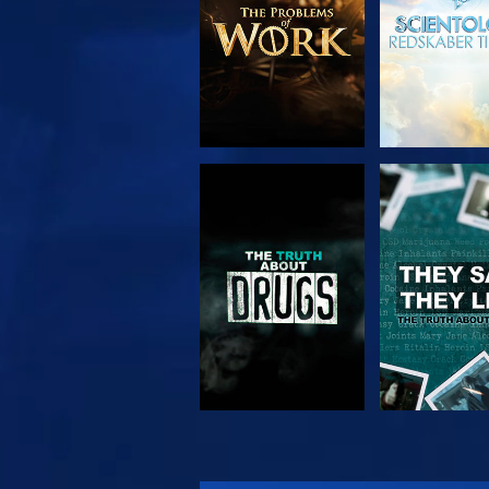
SE
SE