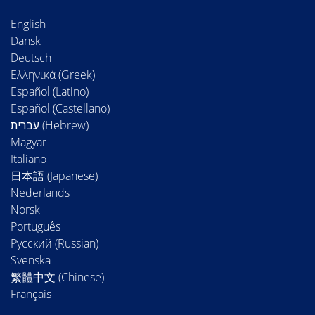
English
Dansk
Deutsch
Ελληνικά (Greek)
Español (Latino)
Español (Castellano)
Magyar
Italiano
日本語 (Japanese)
Nederlands
Norsk
Português
Русский (Russian)
Svenska
繁體中文 (Chinese)
Français