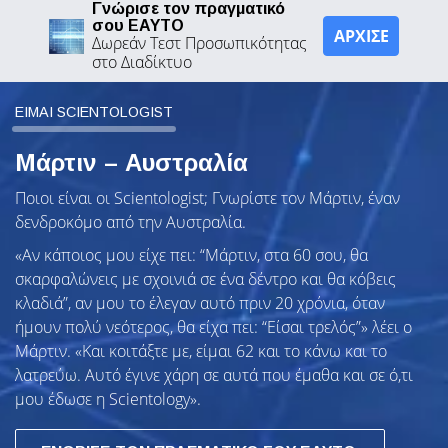
Γνώρισε τον πραγματικό
σου ΕΑΥΤΟ
ΑΡΧΙΣΕ
Δωρεάν Τεστ Προσωπικότητας
στο Διαδίκτυο
ΕΙΜΑΙ SCIENTOLOGIST
Μάρτιν – Αυστραλία
Ποιοι είναι οι Scientologist; Γνωρίστε τον Μάρτιν, έναν
δενδροκόμο από την Αυστραλία.
«Αν κάποιος μου είχε πει: “Μάρτιν, στα 60 σου, θα
σκαρφαλώνεις με σχοινιά σε ένα δέντρο και θα κόβεις
κλαδιά”, αν μου το έλεγαν αυτό πριν 20 χρόνια, όταν
ήμουν πολύ νεότερος, θα είχα πει: “Είσαι τρελός”» λέει ο
Μάρτιν. «Και κοιτάξτε με, είμαι 62 και το κάνω και το
λατρεύω. Αυτό έγινε χάρη σε αυτά που έμαθα και σε ό,τι
μου έδωσε η Scientology».