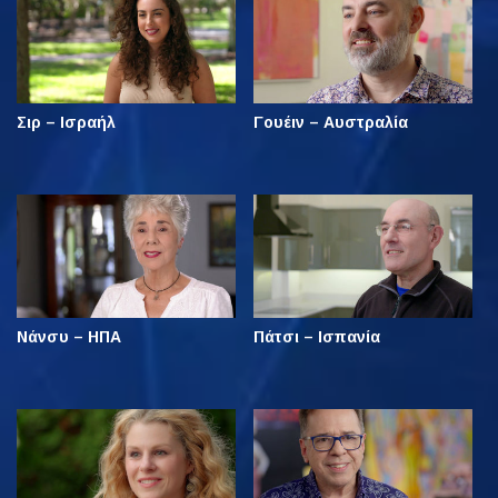
Σιρ – Ισραήλ
Γουέιν – Αυστραλία
Νάνσυ – ΗΠΑ
Πάτσι – Ισπανία