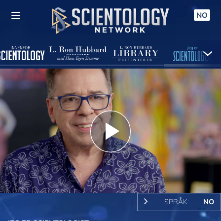
NO
Play
Video
SPRÅK:
NO