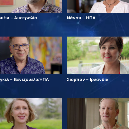
υέιν – Αυστραλία
Νάνσυ – ΗΠΑ
γκέλ – Βενεζουέλα/ΗΠΑ
Σιομπάν – Ιρλανδία