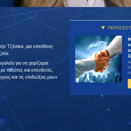
ΠΕΡΙΣΣΟΤ
Μ
α
 την Τζέσικα, μια υπεύθυνη
α
ιλία.
ζ
Ν
αλεία για να χειρίζομαι
Ε
με πελάτες και επενδυτές.
απ
χους και τις επιδιώξεις μου»