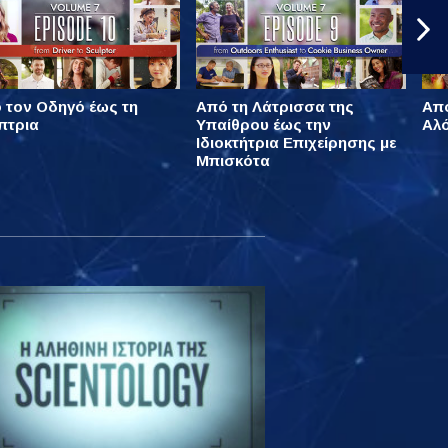
 τον Οδηγό έως τη
Από τη Λάτρισσα της
Από
πτρια
Υπαίθρου έως την
Αλό
Ιδιοκτήτρια Επιχείρησης με
Μπισκότα