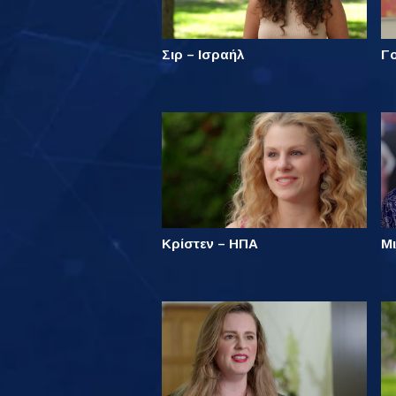
Σιρ – Ισραήλ
Γο
Κρίστεν – ΗΠΑ
Μι