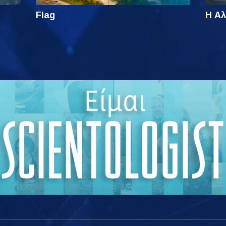
Flag
Η Αλ