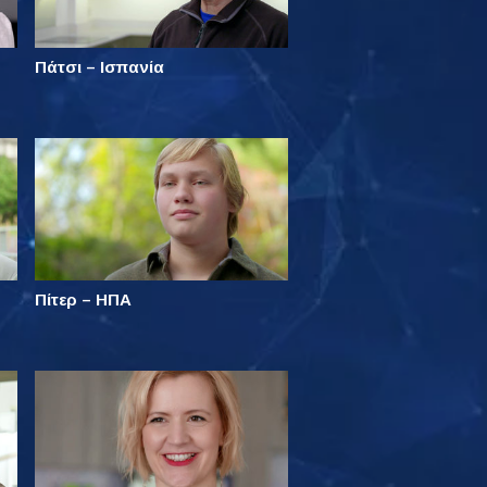
Πάτσι – Ισπανία
Πίτερ – ΗΠΑ