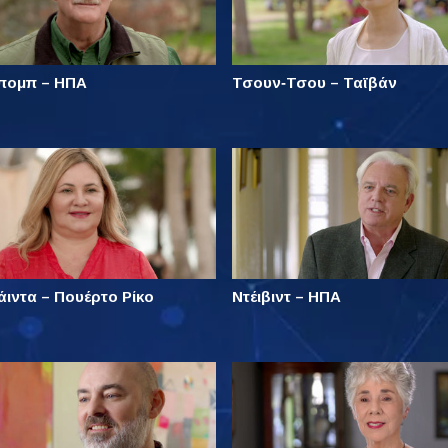
πομπ – ΗΠΑ
Τσουν‑Τσου – Ταϊβάν
άιντα – Πουέρτο Ρίκο
Ντέιβιντ – ΗΠΑ