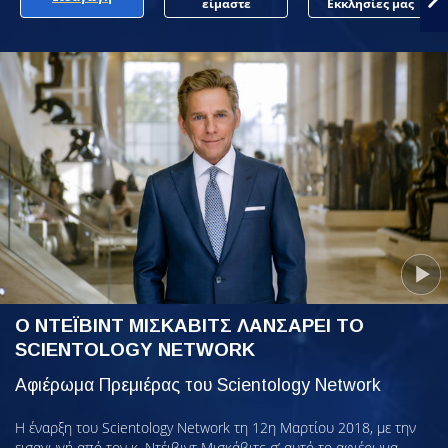
είμαστε
Εκκλησίες μας
Ο ΝΤΕΪΒΙΝΤ ΜΙΣΚΑΒΙΤΣ ΛΑΝΣΑΡΕΙ ΤΟ
SCIENTOLOGY NETWORK
Αφιέρωμα Πρεμιέρας του Scientology Network
Η έναρξη του Scientology Network τη 12η Μαρτίου 2018, με την
εισαγωγή από τον κ. Ντέιβιντ Μισκάβιτς σ’ αυτό το αφιέρωμα