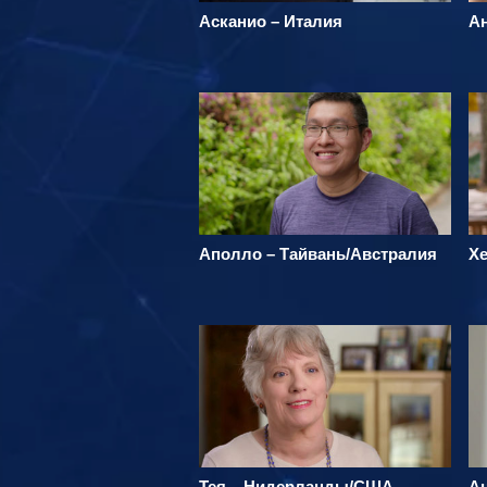
Асканио – Италия
А
Аполло – Тайвань/Австралия
Х
Тея – Нидерланды/США
А