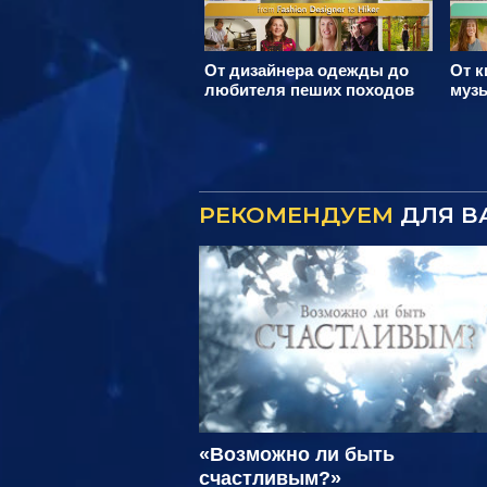
От дизайнера одежды до
От к
любителя пеших походов
муз
РЕКОМЕНДУЕМ
ДЛЯ В
«Возможно ли быть
счастливым?»