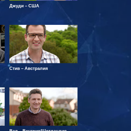
Джуди – США
Стив – Австралия
Вал – Венгрия/Шотландия