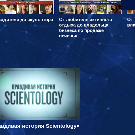
водителя до скульптора
От любителя активного
От 
отдыха до владельца
вла
бизнеса по продаже
печенья
вдивая история Scientology»