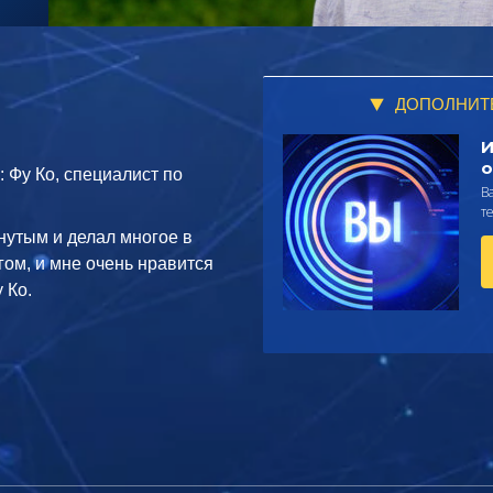
ДОПОЛНИТ
И
о
: Фу Ко, специалист по
В
т
нутым и делал многое в
гом, и мне очень нравится
 Ко.