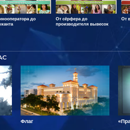
инооператора до
От сёрфера до
От 
ыканта
производителя вывесок
АС
Флаг
«Пра