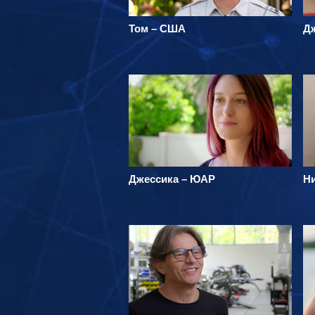
Том – США
Д
Джессика – ЮАР
Н