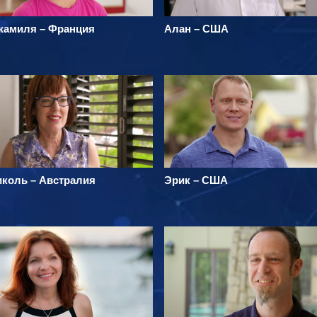
жамиля – Франция
Алан – США
иколь – Австралия
Эрик – США