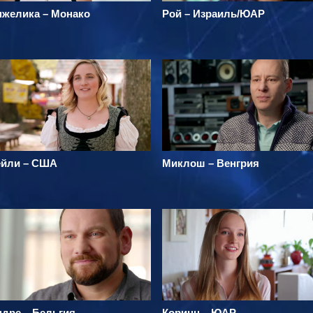
нжелика – Монако
Рой – Израиль/ЮАР
ейли – США
Миклош – Венгрия
ндре – Бельгия
Коринн – ЮАР