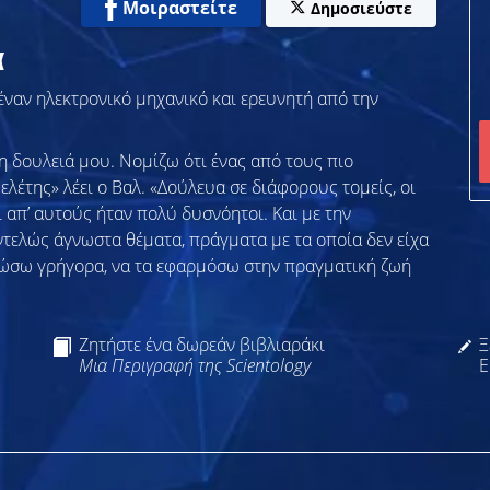
Μοιραστείτε
Δημοσιεύστε
α
λ, έναν ηλεκτρονικό μηχανικό και ερευνητή από την
η δουλειά μου. Νομίζω ότι ένας από τους πιο
λέτης» λέει ο Βαλ. «Δούλευα σε διάφορους τομείς, οι
ί απ’ αυτούς ήταν πολύ δυσνόητοι. Και με την
τελώς άγνωστα θέματα, πράγματα με τα οποία δεν είχα
ιώσω γρήγορα, να τα εφαρμόσω στην πραγματική ζωή
Ζητήστε ένα δωρεάν βιβλιαράκι
Ξ
Μια Περιγραφή της Scientology
Ε