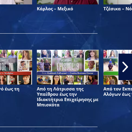
Κάρλος – Μεξικό
Τζέσικα – Ν
ό έως τη
Από τη Λάτρισσα της
Από τον Εκπ
Υπαίθρου έως την
Αλόγων έως 
Ιδιοκτήτρια Επιχείρησης με
Μπισκότα