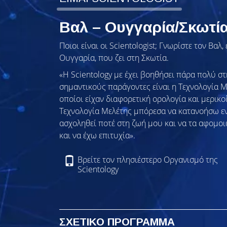
Βαλ – Ουγγαρία/Σκωτί
Ποιοι είναι οι Scientologist; Γνωρίστε τον Βα
Ουγγαρία, που ζει στη Σκωτία.
«Η Scientology με έχει βοηθήσει πάρα πολύ στ
σημαντικούς παράγοντες είναι η Τεχνολογία Με
οποίοι είχαν διαφορετική ορολογία και μερικο
Τεχνολογία Μελέτης μπόρεσα να κατανοήσω εν
ασχοληθεί ποτέ στη ζωή μου και να τα αφομο
και να έχω επιτυχία».
Βρείτε τον πλησιέστερο Οργανισμό της
Scientology
ΣΧΕΤΙΚΟ ΠΡΟΓΡΑΜΜΑ