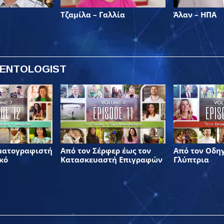
Τζαμίλα – Γαλλία
Άλαν – ΗΠΑ
IENTOLOGIST
ματογραφιστή
Από τον Σέρφερ έως τον
Από τον Οδηγ
κό
Κατασκευαστή Επιγραφών
Γλύπτρια