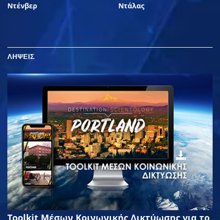
Ντένβερ
Ντάλας
ΛΗΨΕΙΣ
Toolkit Μέσων Κοινωνικής Δικτύωσης για το