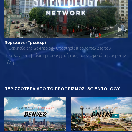
Πόρτλαντ (Τρέιλερ)
Η Εκκλησία της Scientology υποστηρίζει τους πολίτες του
Πόρτλαντ στη βιώσιμη προσέγγισή τους όσον αφορά τη ζωή στην
πόλη.
ΠΕΡΙΣΣΟΤΕΡΑ
ΑΠΟ ΤΟ ΠΡΟΟΡΙΣΜΟΣ: SCIENTOLOGY