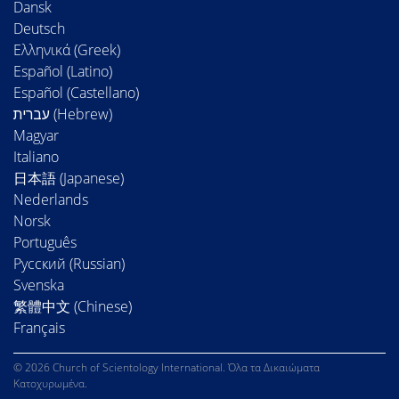
Dansk
Deutsch
Ελληνικά (Greek)
Español (Latino)
Español (Castellano)
Magyar
Italiano
日本語 (Japanese)
Nederlands
Norsk
Português
Русский (Russian)
Svenska
繁體中文 (Chinese)
Français
© 2026 Church of Scientology International. Όλα τα Δικαιώματα
Κατοχυρωμένα.