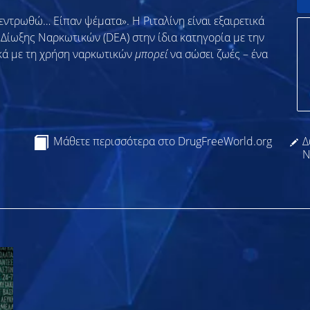
εντρωθώ… Είπαν ψέματα». Η Ριταλίνη είναι εξαιρετικά
α Δίωξης Ναρκωτικών (DEA) στην ίδια κατηγορία με την
κά με τη χρήση ναρκωτικών
μπορεί
να σώσει ζωές – ένα
Μάθετε περισσότερα στο DrugFreeWorld.org
Δ
Ν