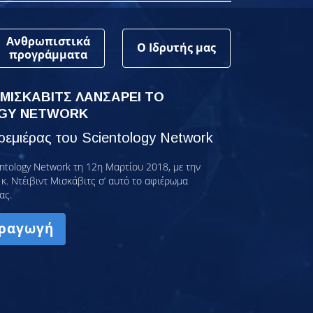
Ανθρωπιστικά
Ο Ιδρυτής μας
προγράμματα
 ΜΙΣΚΑΒΙΤΣ ΛΑΝΣΑΡΕΙ ΤΟ
GY NETWORK
εμιέρας του Scientology Network
ntology Network τη 12η Μαρτίου 2018, με την
κ. Ντέιβιντ Μισκάβιτς σ’ αυτό το αφιέρωμα
ας.
ραγωγή