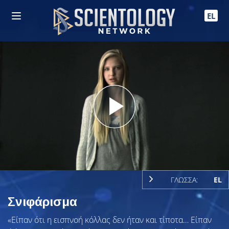
EL
Play
Video
ΓΛΩΣΣΑ:
EL
Σνιφάρισμα
«Είπαν ότι η εισπνοή κόλλας δεν ήταν και τίποτα… Είπαν