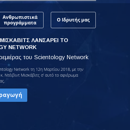
Ανθρωπιστικά
Ο Ιδρυτής μας
προγράμματα
 ΜΙΣΚΑΒΙΤΣ ΛΑΝΣΑΡΕΙ ΤΟ
GY NETWORK
εμιέρας του Scientology Network
ntology Network τη 12η Μαρτίου 2018, με την
κ. Ντέιβιντ Μισκάβιτς σ’ αυτό το αφιέρωμα
ας.
ραγωγή