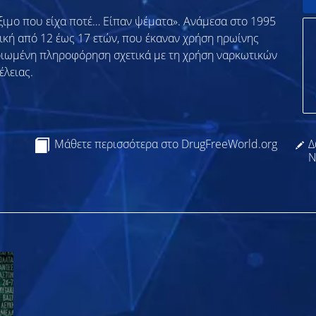
άξιμο που είχα ποτέ… Είπαν ψέματα». Ανάμεσα στο 1995
ική από 12 έως 17 ετών, που έκαναν χρήση ηρωίνης
ριωμένη πληροφόρηση σχετικά με τη χρήση ναρκωτικών
έλειας.
Μάθετε περισσότερα στο DrugFreeWorld.org
Δ
Ν