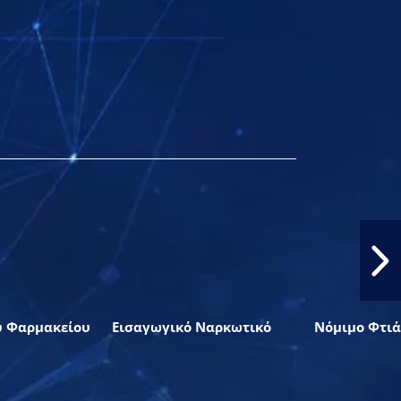
υ Φαρμακείου
Εισαγωγικό Ναρκωτικό
Νόμιμο Φτιά