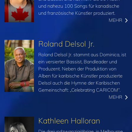
und nahezu 100 Songs für kanadische
und französische Künstler produziert.
MEHR
Roland Delsol Jr.
Roland Delsol Jr. stammt aus Dominica, ist
ein versierter Bassist, Bandleader und
Produzent. Neben der Produktion von
Alben für karibische Künstler produzierte
Delsol auch die Hymne der Karibischen
Gemeinschaft: „Celebrating CARICOM“.
MEHR
Kathleen Halloran
Die dreiundzwanzigjährige, in Melbourne