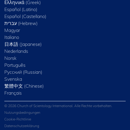
Ελληνικά (Greek)
Español (Latino)
Español (Castellano)
Magyar
Italiano
日本語 (Japanese)
Nederlands
Norsk
Português
Русский (Russian)
Svenska
繁體中文 (Chinese)
Français
© 2026 Church of Scientology International. Alle Rechte vorbehalten.
Nutzungsbedingungen
Cookie-Richtlinie
Datenschutzerklärung