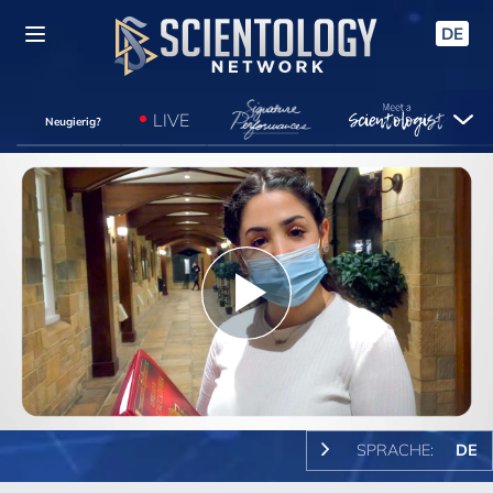
DE
LIVE
Neugierig?
Play
Video
SPRACHE:
DE