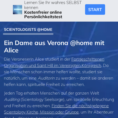
Lernen Sie Ihr wahres SELBST
kennen
START
Kostenfreier online
Persönlichkeitstest
SCIENTOLOGISTS @HOME
Ein Dame aus Verona @home mit
Alice
Die Veroneserin Alice studiert in der
Fortgeschrittenen
Organisation und Saint Hill im Vereinigten Königreich
. Da
sie Menschen schon immer helfen wollte, studiert sie
natürlich, um eine
Auditorin
zu werden – damit sie anderen
helfen kann, spirituelle Freiheit zu erreichen.
Jeden Tag erhalten Menschen auf der ganzen Welt
Auditing
(Scientology Seelsorge), um spirituelle Erleuchtung
und Freiheit zu erreichen.
Finden Sie die nächstgelegene
Scientology Kirche, Mission oder Gruppe
, um Ihr Abenteuer