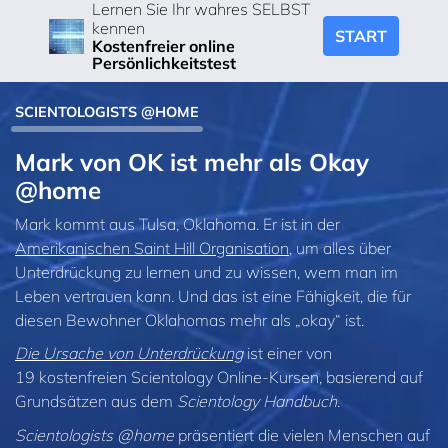
Lernen Sie Ihr wahres SELBST
kennen
START
Kostenfreier online
Persönlichkeitstest
SCIENTOLOGISTS @HOME
Mark von OK ist mehr als Okay
@home
Mark kommt aus Tulsa, Oklahoma. Er ist in der
Amerikanischen Saint Hill Organisation
, um alles über
Unterdrückung zu lernen und zu wissen, wem man im
Leben vertrauen kann. Und das ist eine Fähigkeit, die für
diesen Bewohner Oklahomas mehr als „okay“ ist.
Die Ursache von Unterdrückung
ist einer von
19 kostenfreien Scientology Online-Kursen, basierend auf
Grundsätzen aus dem
Scientology Handbuch
.
Scientologists @home
präsentiert die vielen Menschen auf