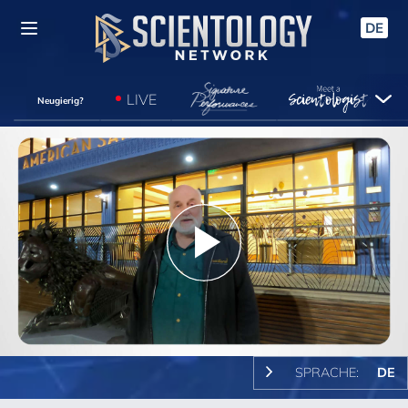
DE
LIVE
Neugierig?
Play
Video
SPRACHE:
DE