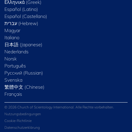
Ελληνικά (Greek)
Español (Latino)
Español (Castellano)
Magyar
Italiano
日本語 (Japanese)
Nederlands
Norsk
Português
Русский (Russian)
Svenska
繁體中文 (Chinese)
Français
© 2026 Church of Scientology International. Alle Rechte vorbehalten.
Nutzungsbedingungen
Cookie-Richtlinie
Datenschutzerklärung