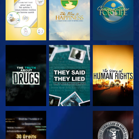
REGARDER
REGARDER
REGARDER
REGARDER
REGARDER
REGARDER