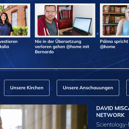
vestieren
Nie in der Übersetzung
Pálma spricht
alia
verloren gehen @home mit
@home
Bernardo
Unsere Kirchen
Unsere Anschauungen
DAVID MISC
NETWORK
Scientolog