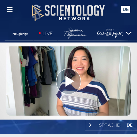
DE
LIVE
Neugierig?
Play
Video
SPRACHE:
DE