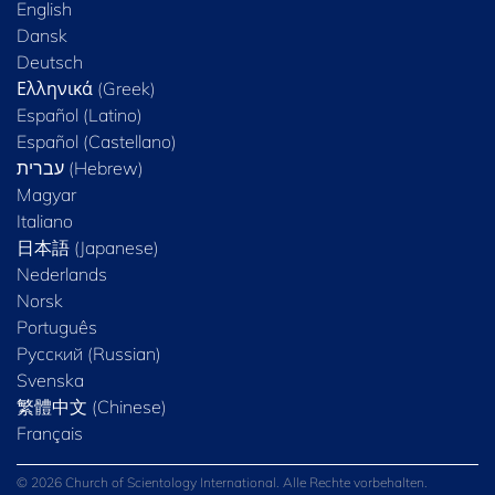
English
Dansk
Deutsch
Ελληνικά (Greek)
Español (Latino)
Español (Castellano)
Magyar
Italiano
日本語 (Japanese)
Nederlands
Norsk
Português
Русский (Russian)
Svenska
繁體中文 (Chinese)
Français
© 2026 Church of Scientology International. Alle Rechte vorbehalten.