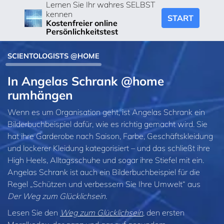
Lernen Sie Ihr wahres SELBST
kennen
START
Kostenfreier online
Persönlichkeitstest
SCIENTOLOGISTS @HOME
In Angelas Schrank @home
rumhängen
Wenn es um Organisation geht, ist Angelas Schrank ein
Bilderbuchbeispiel dafür, wie es richtig gemacht wird. Sie
hat ihre Garderobe nach Saison, Farbe, Geschäftskleidung
und lockerer Kleidung kategorisiert – und das schließt ihre
High Heels, Alltagsschuhe und sogar ihre Stiefel mit ein.
Angelas Schrank ist auch ein Bilderbuchbeispiel für die
Regel „Schützen und verbessern Sie Ihre Umwelt“ aus
Der Weg zum Glücklichsein
.
Lesen Sie den
Weg zum Glücklichsein
, den ersten