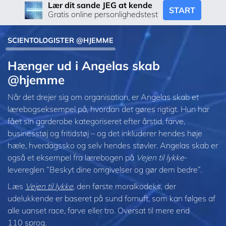
Lær dit sande JEG at kende
START
Gratis online personlighedstest
SCIENTOLOGISTER @HJEMME
Hænger ud i Angelas skab
@hjemme
Når det drejer sig om organisation, er Angelas skab et
lærebogseksempel på, hvordan det gøres rigtigt. Hun har
fået sin garderobe kategoriseret efter årstid, farve,
businesstøj og fritidstøj – og det inkluderer hendes høje
hæle, hverdagssko og selv hendes støvler. Angelas skab er
også et eksempel fra lærebogen på
Vejen til lykke
-
levereglen ”Beskyt dine omgivelser og gør dem bedre”.
Læs
Vejen til lykke
, den første moralkodeks, der
udelukkende er baseret på sund fornuft, som kan følges af
alle uanset race, farve eller tro. Oversat til mere end
110 sprog.