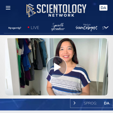
DA
LIVE
Nysgerrig?
Play
Video
SPROG:
DA