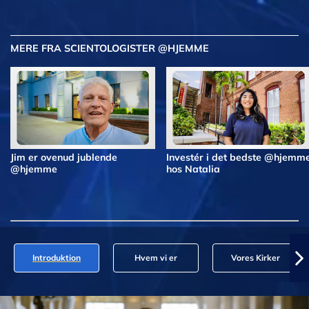
MERE FRA SCIENTOLOGISTER @HJEMME
Jim er ovenud jublende
Investér i det bedste @hjemm
@hjemme
hos Natalia
Introduktion
Hvem vi er
Vores Kirker