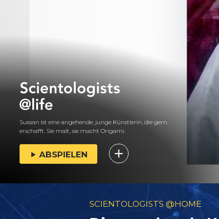
Sussan ist eine angehende, junge Künstlerin, die gern
erschafft. Sie malt, sie macht Origami.
ABSPIELEN
SCIENTOLOGISTS @HOME