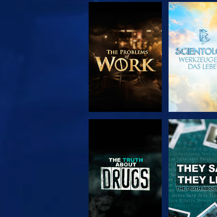
SERIE
ANSEH
ENTDECKEN
ANSEHEN
ANSEH