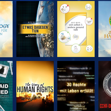
EN
SERIE
SERIE
ENTDECKEN
ENTDECKEN
EN
EN
ANSEHEN
ANSEHEN
A