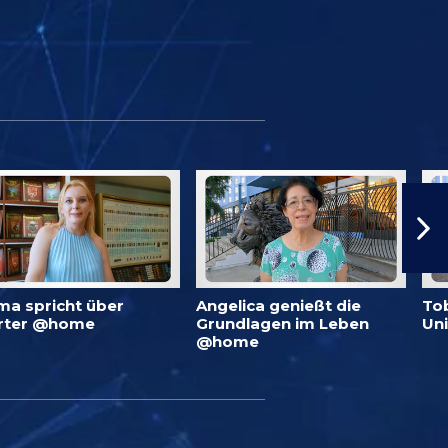
ma spricht über
Angelica genießt die
To
rter @home
Grundlagen im Leben
Un
@home