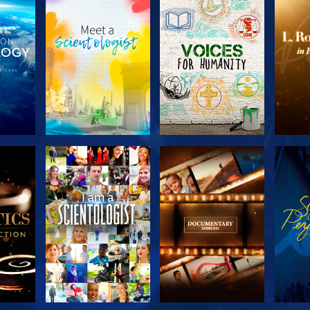
SERIE
SERIE
KEN
ENTDECKEN
ENTDECKEN
EN