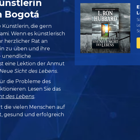
ünstlerin
E
n Bogotá
L
Sc
Le
 Künstlerin, die gern
Sc
igami. Wenn es künstlerisch
Ihr herzlicher Rat an
hin zu üben und ihre
e unendliche
ist eine Lektion der Anmut
 Neue Sicht des Lebens
.
ür die Probleme des
ktionieren. Lesen Sie das
cht des Lebens
.
rt die vielen Menschen auf
it, gesund und erfolgreich