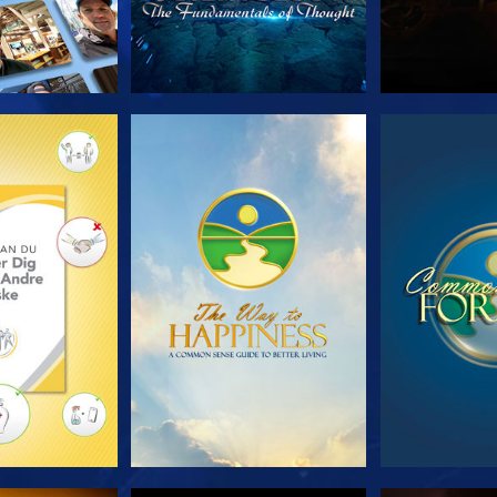
 SERIEN
SE
S