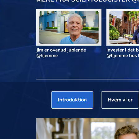
Jim er ovenud jublende
Investér i det 
@hjemme
@hjemme hos 
Introduktion
Hvem vi er