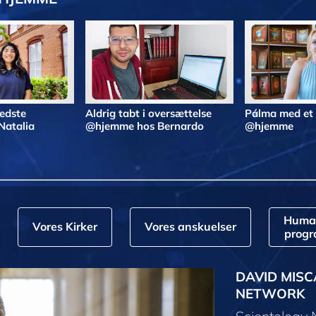
bedste
Aldrig tabt i oversættelse
Pálma med et
Natalia
@hjemme hos Bernardo
@hjemme
Huma
Vores Kirker
Vores anskuelser
prog
DAVID MISC
NETWORK