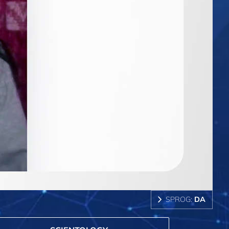
SPROG:
DA