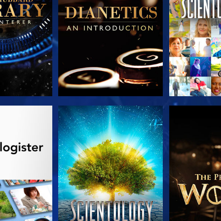
 SERIEN
SE
UDFORSK