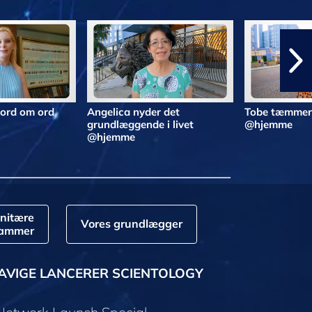
 ord om ord
Angelica nyder det
Tobe tæmmer 
grundlæggende i livet
@hjemme
@hjemme
nitære
Vores grundlægger
rammer
AVIGE LANCERER SCIENTOLOGY