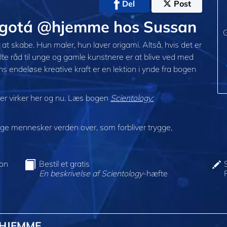
Del
Post
Bogotá @hjemme hos Sussan
G
at skabe. Hun maler, hun laver origami. Altså, hvis det er
lte råd til unge og gamle kunstnere er at blive ved med
ns endeløse kreative kraft er en lektion i ynde fra bogen
der virker her og nu. Læs bogen
Scientology:
e mennesker verden over, som forbliver trygge,
ion
Bestil et gratis
En beskrivelse af Scientology
-hæfte
@HJEMME