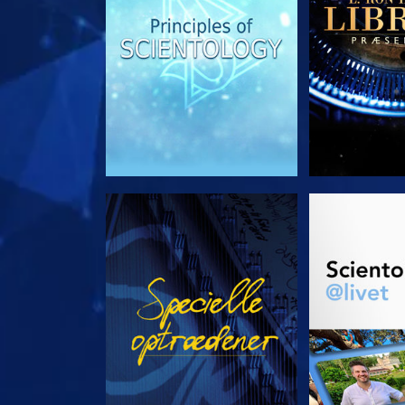
SE
UDFORSK