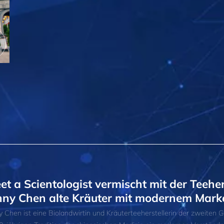
et a Scientologist vermischt mit der Teeher
nny Chen alte Kräuter mit modernem Mark
y Chen ist eine Biolandwirtin und Kräuterteeherstellerin der zweiten G