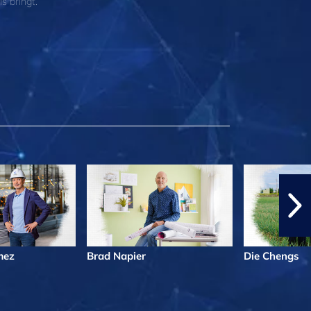
s bringt.
mez
Brad Napier
Die Chengs