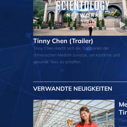
Tinny Chen (Trailer)
Tinny Chen macht sich die Traditionen der
chinesischen Medizin zunutze, um köstliche und
gesunde Tees zu schaffen.
VERWANDTE NEUIGKEITEN
Me
Ti
Tinn