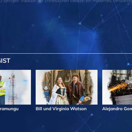
-jährigen Tradition der chinesischen Medizin ein modernes Verständni
IST
iramungu
Bill und Virginia Watson
Alejandro Go