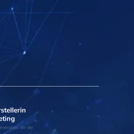
stellerin
eting
eneration, die der