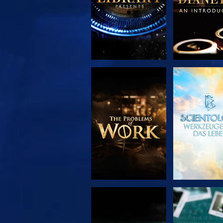
SERIE
ANSEH
ENTDECKEN
ANSEHEN
ANSEH