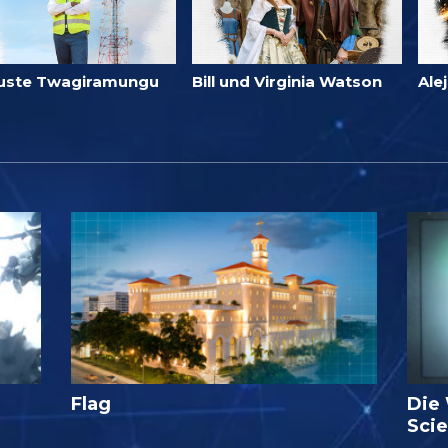
uste Twagiramungu
Bill und Virginia Watson
Ale
Flag
Die
Sci