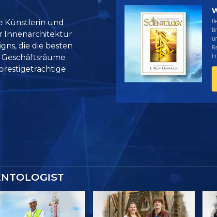
W
Be
ge Künstlerin und
B
r Innenarchitektur
u
gns, die die besten
Re
Fr
d Geschäftsräume
prestigeträchtige
ENTOLOGIST