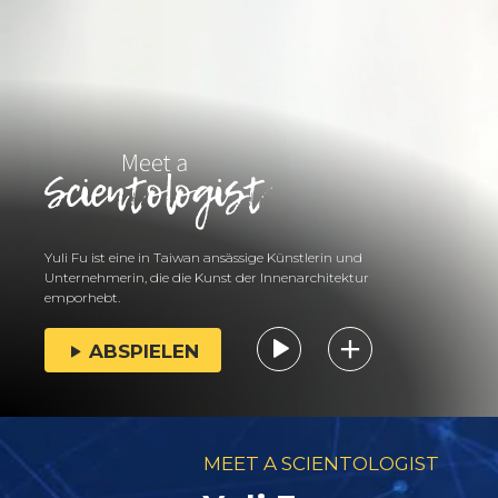
Yuli Fu ist eine in Taiwan ansässige Künstlerin und
Unternehmerin, die die Kunst der Innenarchitektur
emporhebt.
ABSPIELEN
MEET A SCIENTOLOGIST