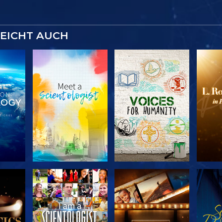
LEICHT AUCH
SERIE
SERIE
KEN
ENTDECKEN
ENTDECKEN
EN