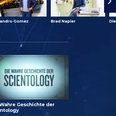
jandro Gomez
Brad Napier
Di
 Wahre Geschichte der
entology