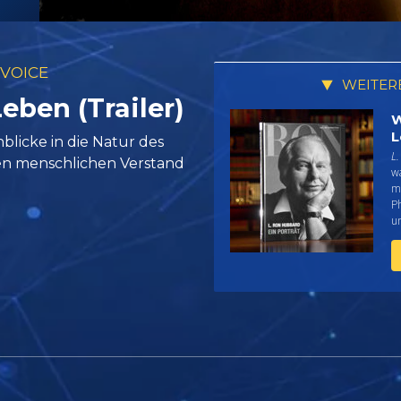
 VOICE
WEITER
eben (Trailer)
W
L
licke in die Natur des
L.
en menschlichen Verstand
w
me
Ph
un