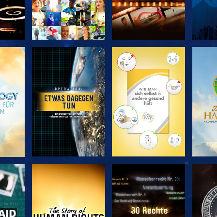
EN
SERIE
SERIE
ENTDECKEN
ENTDECKEN
EN
EN
ANSEHEN
ANSEHEN
A