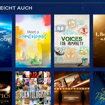
LEICHT AUCH
SERIE
SERIE
KEN
ENTDECKEN
ENTDECKEN
EN