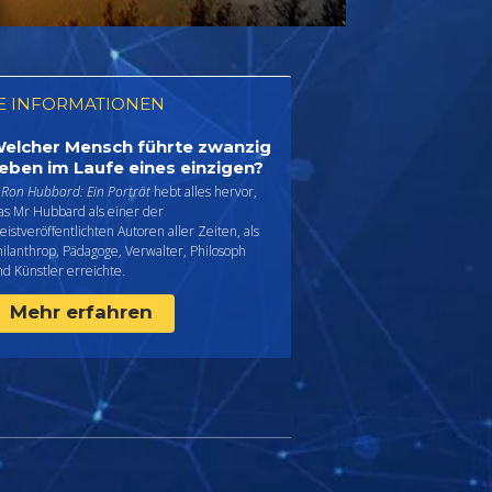
E INFORMATIONEN
elcher Mensch führte zwanzig
eben im Laufe eines einzigen?
 Ron Hubbard: Ein Porträt
hebt alles hervor,
as Mr Hubbard als einer der
istveröffentlichten Autoren aller Zeiten, als
ilanthrop, Pädagoge, Verwalter, Philosoph
d Künstler erreichte.
Mehr erfahren