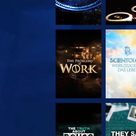
SERIE
ANSEH
ENTDECKEN
ANSEHEN
ANSEH