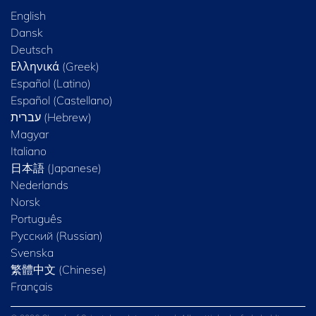
English
Dansk
Deutsch
Ελληνικά (Greek)
Español (Latino)
Español (Castellano)
Magyar
Italiano
日本語 (Japanese)
Nederlands
Norsk
Português
Русский (Russian)
Svenska
繁體中文 (Chinese)
Français