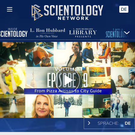
DE
Play
Video
SPRACHE:
DE