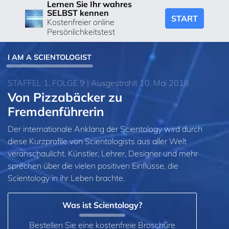
Lernen Sie Ihr wahres
SELBST kennen
START
Kostenfreier online
Persönlichkeitstest
I AM A SCIENTOLOGIST
STAFFEL 1, FOLGE 9 | Ausgestrahlt 10. Mai 2018
Von Pizzabäcker zu
Fremdenführerin
Der internationale Anklang der Scientology wird durch
diese Kurzprofile von Scientologists aus aller Welt
veranschaulicht. Künstler, Lehrer, Designer und mehr
sprechen über die vielen positiven Einflüsse, die
Scientology in ihr Leben brachte.
Was ist Scientology?
Bestellen Sie eine kostenfreie Broschüre