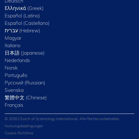
Deutsch
Ελληνικά (Greek)
Español (Latino)
Español (Castellano)
Magyar
Italiano
日本語 (Japanese)
Nederlands
Norsk
Português
Русский (Russian)
Svenska
繁體中文 (Chinese)
Français
© 2026 Church of Scientology International. Alle Rechte vorbehalten.
Nutzungsbedingungen
Cookie-Richtlinie