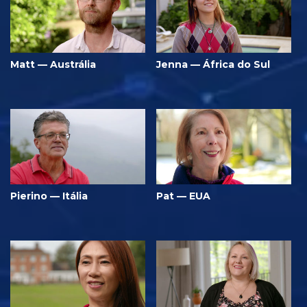
Matt — Austrália
Jenna — África do Sul
Pierino — Itália
Pat — EUA