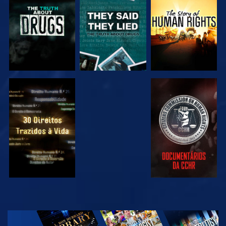
VER
VER
VER
VER
VER
VER
VER
EXPLORAR A
SÉRIE