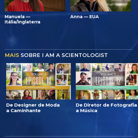
Manuela —
Anna — EUA
Itália/Inglaterra
MAIS
SOBRE I AM A SCIENTOLOGIST
De Designer de Moda
De Diretor de Fotografia
a Caminhante
a Música