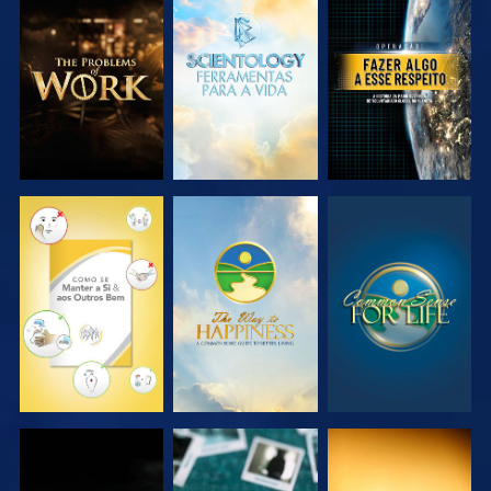
EXPLORAR A
EXPLORAR A
VER
SÉRIE
SÉRIE
VER
VER
VER