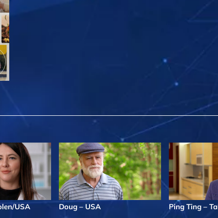
olen/USA
Doug – USA
Ping Ting – T