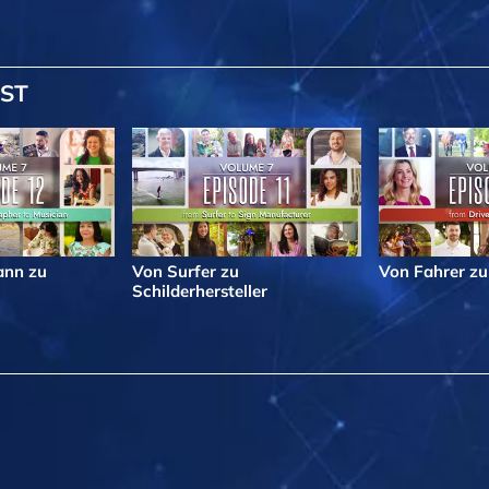
IST
nn zu
Von Surfer zu
Von Fahrer zu
Schilderhersteller