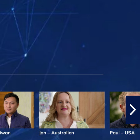
aiwan
Jan – Australien
Paul – USA