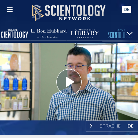
DE
Play
Video
SPRACHE:
DE